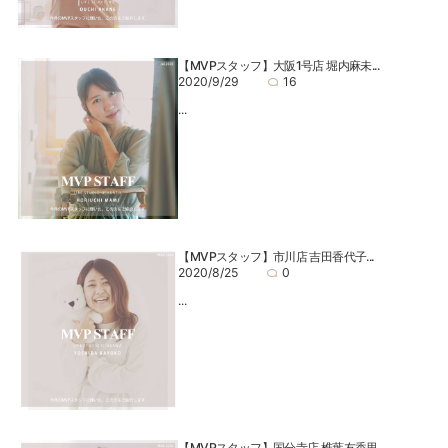
【MVPスタッフ】大阪1号店 堀内麻未...
2020/9/29
16
...
【MVPスタッフ】市川店 吉田香代子...
2020/8/25
0
...
【MVPスタッフ】国分寺店 椎葉友香里...