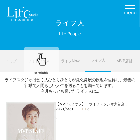
menu
ライフ人
Life People
ライフ人
トップ
フォトフェス
ライフNow
MVP店舗
scrollable
ライフスタジオは働く人ひとりひとりが変化発展の原理を理解し、最善の
行動で人間らしい人生を送ることを願っています。
今月もっとも輝いたライフ人は…
【MVPスタッフ】 ライフスタジオ大宮店...
2021/5/31
3
...