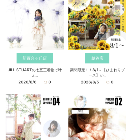
新百合ヶ丘店
越谷店
JILL STUARTの七五三着物で叶
期間限定！！8/1～【ひまわりブ
え...
ース】が...
2026/8/6
0
2026/8/5
0