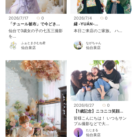
2026/7/17
0
2026/7/4
0
「チュール被布」で今どき...
縁 -YUÁN-...
仙台で3歳女の子の七五三撮影
本日ご来店のご家族。 ハ...
を...
ふぉとまさむね君
ながちゃん
仙台泉店
仙台泉店
2026/6/27
0
【1歳記念】ニコニコ笑顔...
皆様こんにちは！ いつもサン
プル撮影などで大...
たじまる
仙台泉店