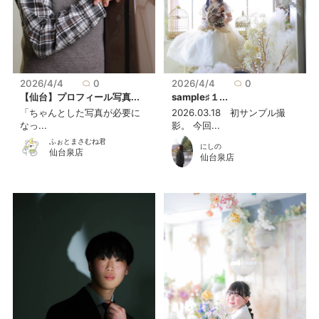
2026/4/4
0
2026/4/4
0
【仙台】プロフィール写真...
sample♯１...
「ちゃんとした写真が必要に
2026.03.18 初サンプル撮
なっ...
影。 今回...
ふぉとまさむね君
にしの
仙台泉店
仙台泉店