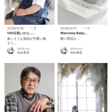
2026/4/18
0
2026/4/17
0
100日祝いから…...
Welcome Baby...
楽しそうな笑顔が可愛い彼、
榴ヶ岡店か...
そう...
ながちゃん
ながちゃん
仙台泉店
仙台泉店