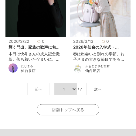
2026/3/22
0
2026/3/13
0
輝く門出、家族の歓声に包...
2026年仙台の入学式・...
本日は快斗さんの成人記念撮
春は出会いと別れの季節。お
影。落ち着いた佇まいに、...
子さまの大きな節目である...
たじまる
ふぉとまさむね君
仙台泉店
仙台泉店
前へ
/ 7
次へ
店舗トップへ戻る