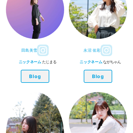
田島美雪
永沼 佑彩
ニックネーム
たじまる
ニックネーム
ながちゃん
Blog
Blog