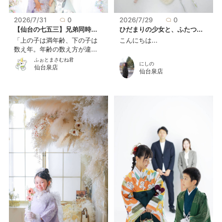
2026/7/31
0
2026/7/29
0
【仙台の七五三】兄弟同時...
ひだまりの少女と、ふたつ...
「上の子は満年齢、下の子は
こんにちは...
数え年。年齢の数え方が違...
ふぉとまさむね君
にしの
仙台泉店
仙台泉店