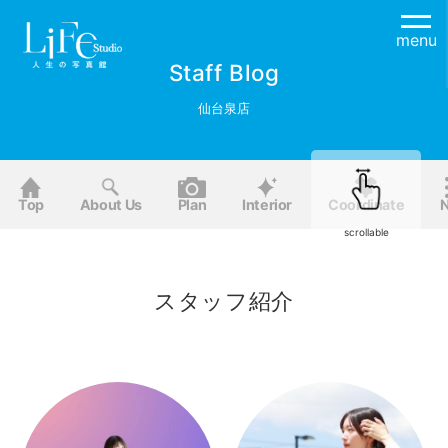
menu
Staff Blog
仙台泉店
Top
About Us
Plan
Interior
Coordinate
scrollable
スタッフ紹介