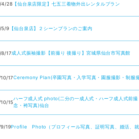
【仙台泉店限定】七五三着物外出レンタルプラン
/4/28
【仙台泉店】２シーンプランのご案内
/5/9
成人式振袖撮影【前撮り 後撮り】宮城県仙台市写真館
/8/17
Ceremony Plan(卒園写真・入学写真・園服撮影・
/10/17
ハーフ成人式 photo(二分の一成人式・ハーフ成人式
/10/15
念・袴写真)仙台
Profile Photo（プロフィール写真、証明写真、婚
/9/19