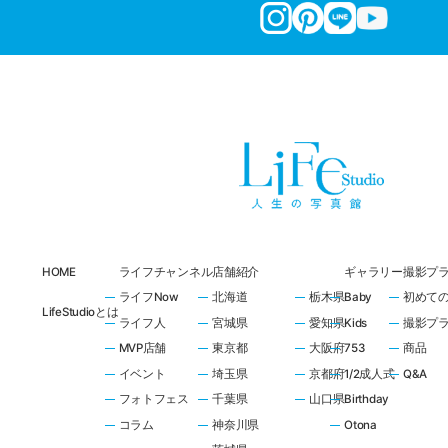
HOME
ライフチャンネル
店舗紹介
ギャラリー
撮影プ
ライフNow
北海道
栃木県
Baby
初めて
LifeStudioとは
ライフ人
宮城県
愛知県
Kids
撮影プ
MVP店舗
東京都
大阪府
753
商品
イベント
埼玉県
京都府
1/2成人式
Q&A
フォトフェス
千葉県
山口県
Birthday
コラム
神奈川県
Otona