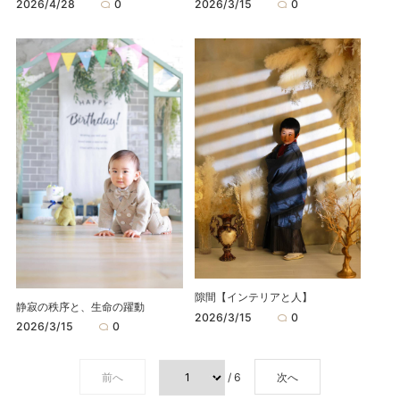
2026/4/28
0
2026/3/15
0
隙間【インテリアと人】
静寂の秩序と、生命の躍動
2026/3/15
0
2026/3/15
0
前へ
/ 6
次へ