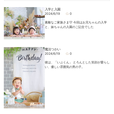
入学と入園
2024/6/19
0
素敵なご家族さま♡ 今回はお兄ちゃんの入学
と、妹ちゃんの入園のご記念でした
魔法つかい
2024/6/19
0
彼は、「いぶくん」 とろんとした笑顔が愛らし
い、優しい雰囲気の男の子。