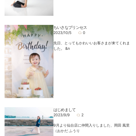
ちいさなプリンセス
2023/10/5
0
先日、とってもかわいいお客さまが来てくれま
した。 &n
はじめまして
2023/9/9
2
9月より仙台店に仲間入りしました、岡田 風里
（おかだ ふうり