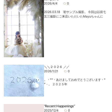
2026/4/4
0
2026.03.18 初サンプル撮影。 今回は以前七
五三撮影にご来店いただいたMayuちゃんに
＼＼２０２６ ／／
2026/1/21
0
。・°°・あけましておめでとうございます・°
°・。 ２０２５年
“Recent Happenings”
2025/12/4
0