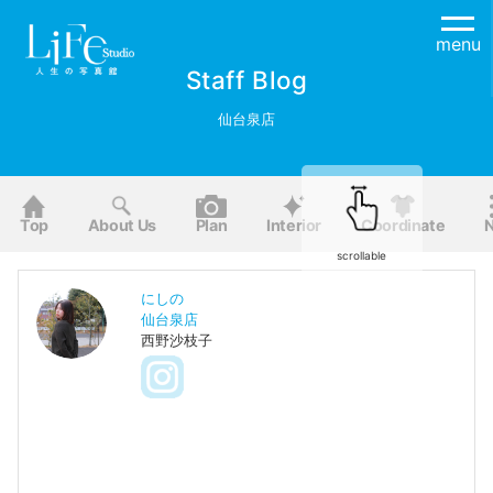
menu
Staff Blog
仙台泉店
Top
About Us
Plan
Interior
Coordinate
scrollable
にしの
仙台泉店
西野沙枝子