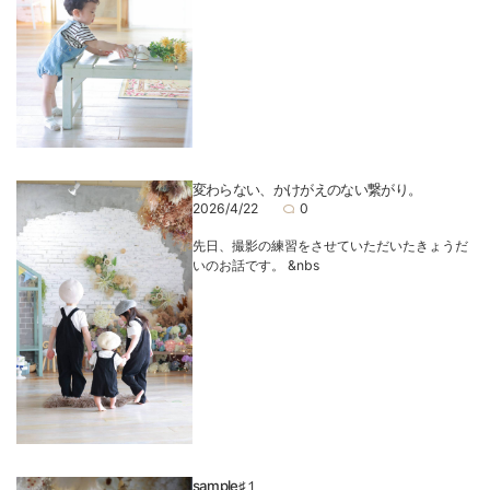
変わらない、かけがえのない繋がり。
2026/4/22
0
先日、撮影の練習をさせていただいたきょうだ
いのお話です。 &nbs
sample♯１