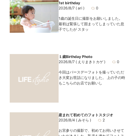
1st birthday
2026/8/7
( ari )
0
1歳の誕生日に撮影をお願いしました。
最初は緊張して固まってしまっていた息
子でしたが スタッ
１歳Birthday Photo
2026/8/7
( えりまきトカゲ )
0
今回はバースデーフォトを撮っていただ
き大変お世話になりました。 上の子の時
もこちらのお店でお願いし
産まれて初めてのフォトスタジオ
2026/8/4
( みそら )
2
お宮参りの撮影で、初めてお伺いさせて
いただきました。乳児を連れてフォトス