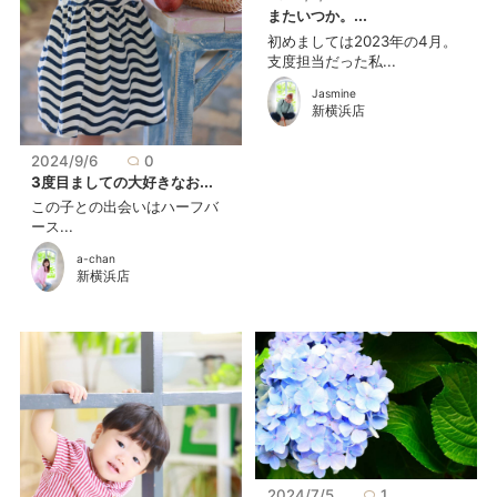
またいつか。...
初めましては2023年の4月。
支度担当だった私...
Jasmine
新横浜店
2024/9/6
0
3度目ましての大好きなお...
この子との出会いはハーフバ
ース...
a-chan
新横浜店
2024/7/5
1