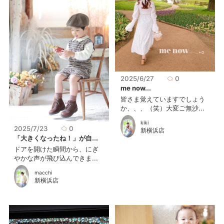
2025/6/27
0
me now...
皆さま覚えていますでしょう
か、、、（笑）大変ご無沙...
kiki
2025/7/23
0
新横浜店
「大きくなったね！」が自...
ドアを開けた瞬間から、にぎ
やかな声が飛び込んできま...
macchi
新横浜店