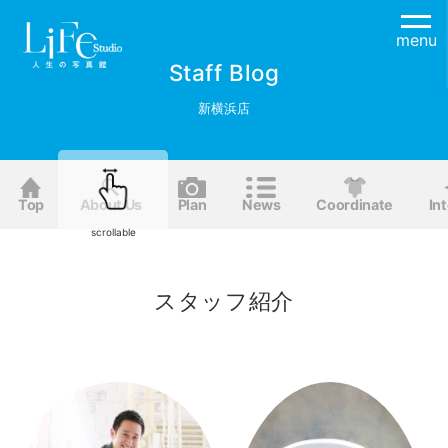
menu
Staff Blog
新横浜店
Top
About Us
Plan
News
Coordinate
Int
scrollable
スタッフ紹介