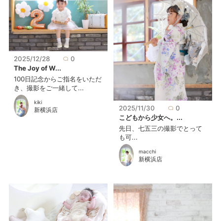
2025/12/28
0
The Joy of W...
100日記念からご指名をいただ
き、撮影をご一緒して...
kiki
2025/11/30
0
新横浜店
こどもから少女へ。...
先日、七五三の撮影でとって
も可...
macchi
新横浜店