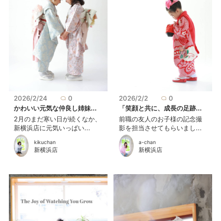
2026/2/24
0
2026/2/2
0
かわいい元気な仲良し姉妹...
「笑顔と共に、成長の足跡...
2月のまだ寒い日が続くなか、
前職の友人のお子様の記念撮
新横浜店に元気いっぱい...
影を担当させてもらいまし...
kikuchan
a-chan
新横浜店
新横浜店