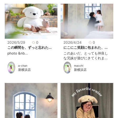
2026/5/29
0
2026/4/24
0
この瞬間を、ずっと忘れた...
にこにこ笑顔に包まれた、...
photo &nb...
このあいだ、とっても仲良し
な兄妹が遊びにきてくれま...
a-chan
macchi
新横浜店
新横浜店