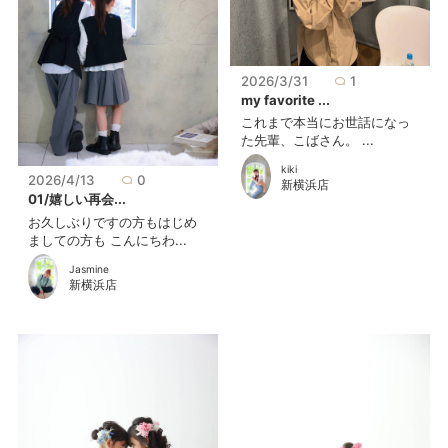
2026/3/31
1
my favorite ...
これまで本当にお世話になっ
た先輩、こばさん。 ...
kiki
2026/4/13
0
新横浜店
01/嬉しい再会...
お久しぶりですの方もはじめ
ましての方も こんにちわ...
Jasmine
新横浜店