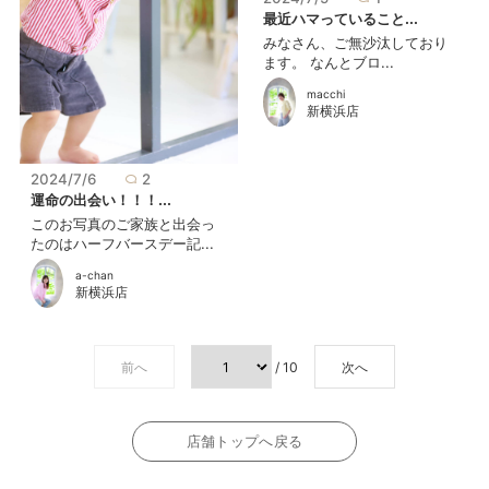
最近ハマっていること...
みなさん、ご無沙汰しており
ます。 なんとブロ...
macchi
新横浜店
2024/7/6
2
運命の出会い！！！...
このお写真のご家族と出会っ
たのはハーフバースデー記...
a-chan
新横浜店
前へ
/ 10
次へ
店舗トップへ戻る