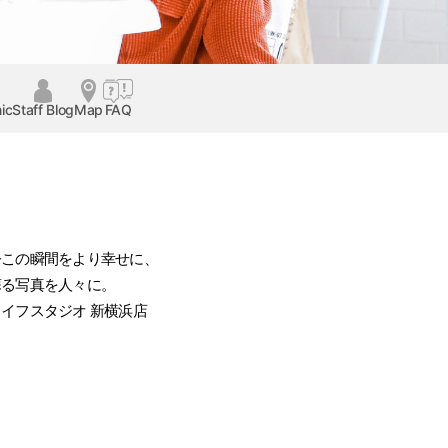
ic
Staff Blog
Map
FAQ
今この瞬間をより幸せに、
蘇る写真を人々に。
ライフスタジオ 新横浜店