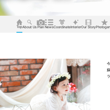
Top
About Us
Plan
News
Coordinate
Interior
Our Story
Photogen