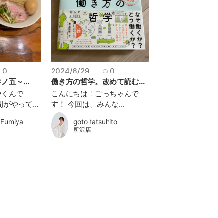
0
2024/6/29
0
五～...
働き方の哲学。改めて読む...
やくんで
こんにちは！ごっちゃんで
がやって...
す！ 今回は、みんな...
 Fumiya
goto tatsuhito
所沢店