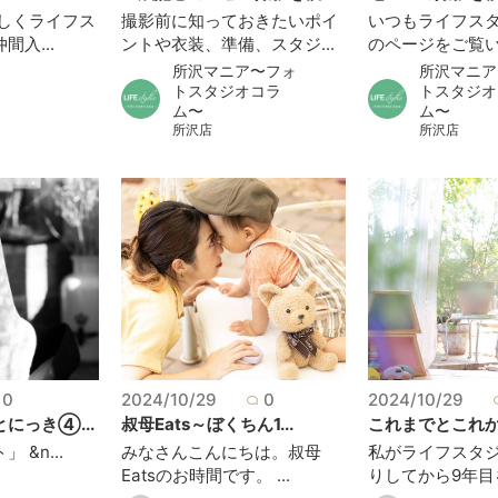
新しくライフス
撮影前に知っておきたいポイ
いつもライフス
入...
ントや衣装、準備、スタジ...
のページをご覧いた
所沢マニア〜フォ
所沢マニア
トスタジオコラ
トスタジオ
ム〜
ム〜
所沢店
所沢店
0
2024/10/29
0
2024/10/29
にっき④...
叔母Eats～ぼくちん1...
これまでとこれから
 &n...
みなさんこんにちは。叔母
私がライフスタ
Eatsのお時間です。 ...
りしてから9年目を