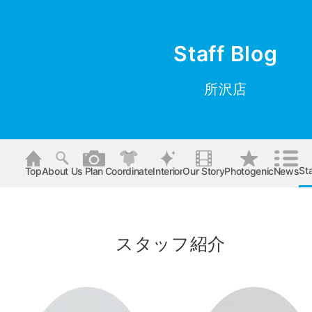
Staff Blog
所沢店
Sta
Top
About Us
Plan
Coordinate
Interior
Our Story
Photogenic
News
スタッフ紹介