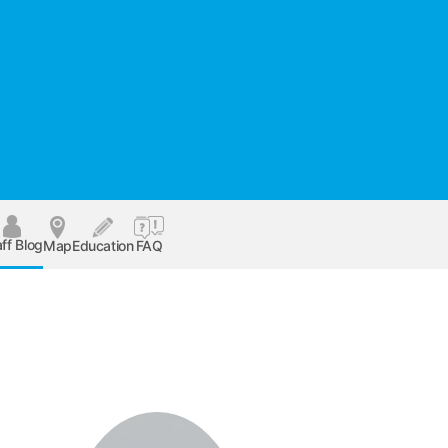
ff Blog
Map
Education
FAQ