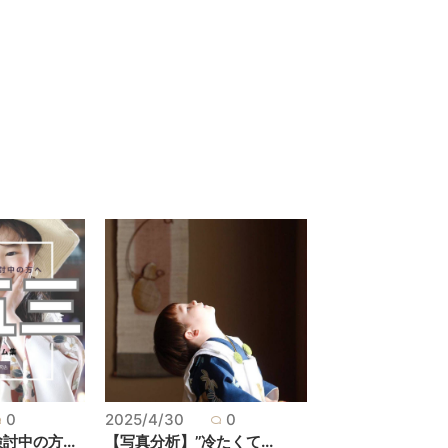
0
2025/4/30
0
中の方...
【写真分析】’’冷たくて...