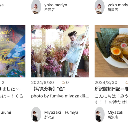
ya
yoko moriya
yoko mori
所沢店
所沢店
2
2024/8/30
0
2024/8/30
ました～...
【写真分析】’’色’’...
所沢開拓日記～巻ノ
ちは～！くる
photo by fumiya miyazaki&...
こんにちは！み
す！！ お待たせし
kurumi
Miyazaki Fumiya
Miyazaki
所沢店
所沢店