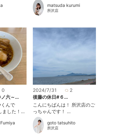
ya
matsuda kurumi
所沢店
0
2024/7/31
2
六～...
後藤の休日#６...
やくんで
こんにちばんは！ 所沢店のご
ました！...
っちゃんです！ ...
 Fumiya
goto tatsuhito
所沢店