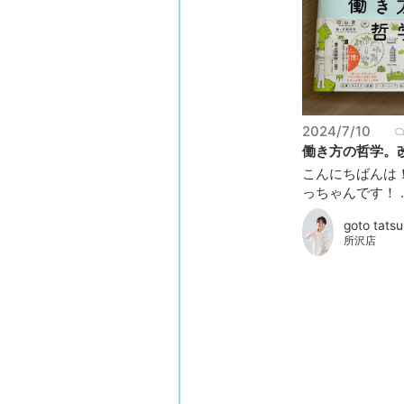
2024/7/10
働き方の哲学。改
こんにちばんは
っちゃんです！ ..
goto tatsu
所沢店