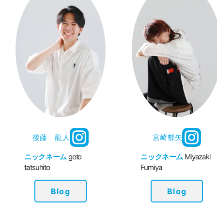
後藤 龍人
宮崎郁矢
ニックネーム
goto
ニックネーム
Miyazak
tatsuhito
Fumiya
Blog
Blog