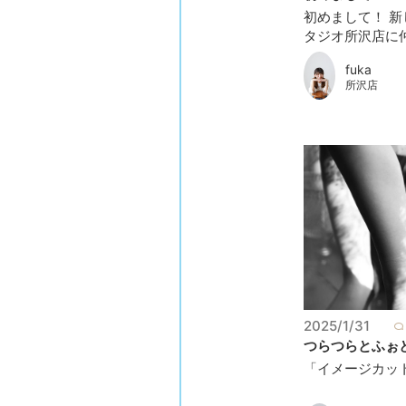
初めまして！ 
タジオ所沢店に仲間
fuka
所沢店
2025/1/31
つらつらとふぉと
「イメージカット」