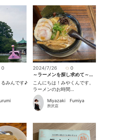
0
2024/7/26
0
～ラーメンを探し求めて～...
くるみんです♪
こんにちは！みやくんです。
ラーメンのお時間...
urumi
Miyazaki Fumiya
所沢店