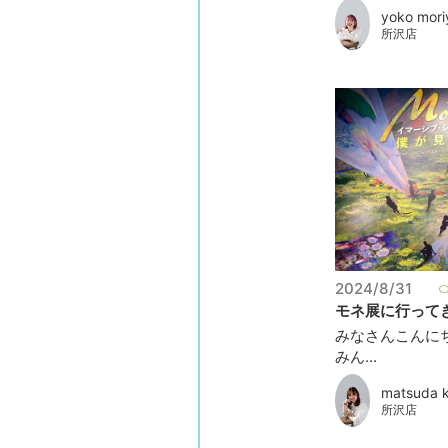
yoko mori
所沢店
2024/8/31
モネ展に行ってき
みなさんこんに
みん...
matsuda 
所沢店