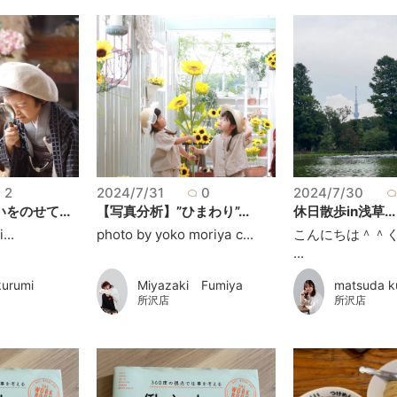
2
2024/7/31
0
2024/7/30
をのせて...
【写真分析】”ひまわり”...
休日散歩in浅草...
...
photo by yoko moriya c...
こんにちは＾＾
...
kurumi
Miyazaki Fumiya
matsuda k
所沢店
所沢店