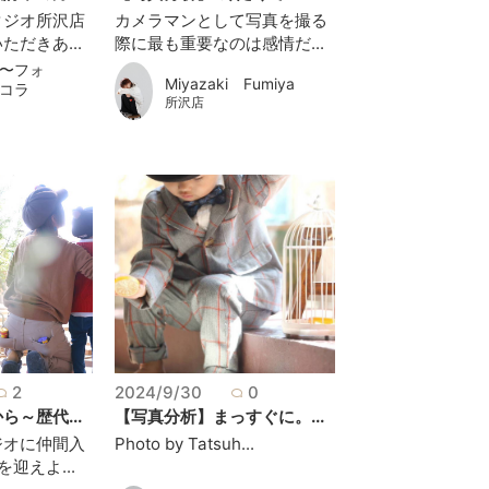
タジオ所沢店
カメラマンとして写真を撮る
だきあ...
際に最も重要なのは感情だ...
〜フォ
Miyazaki Fumiya
コラ
所沢店
2
2024/9/30
0
～歴代...
【写真分析】まっすぐに。...
ジオに仲間入
Photo by Tatsuh...
迎えよ...