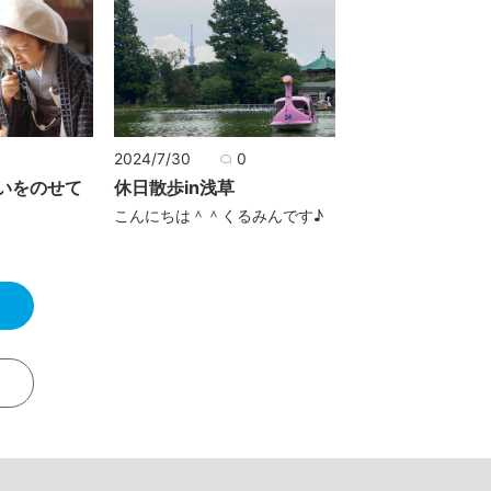
2
2024/7/30
0
いをのせて
休日散歩in浅草
こんにちは＾＾くるみんです♪