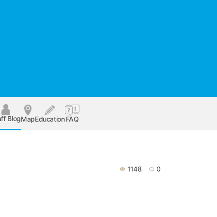
ff Blog
Map
Education
FAQ
1148
0