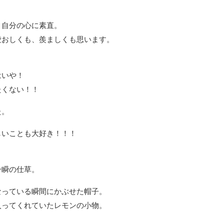
、自分の心に素直。
愛おしくも、羨ましくも思います。
はいや！
たくない！！
た。
しいことも大好き！！！
一瞬の仕草。
なっている瞬間にかぶせた帽子。
入ってくれていたレモンの小物。