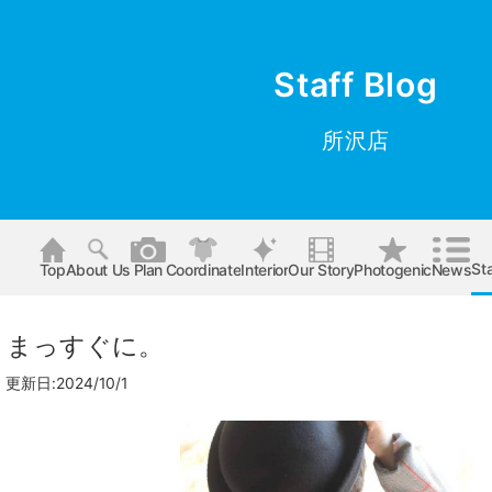
Staff Blog
所沢店
Sta
Top
About Us
Plan
Coordinate
Interior
Our Story
Photogenic
News
】まっすぐに。
更新日:2024/10/1