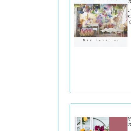
2
で
所
2