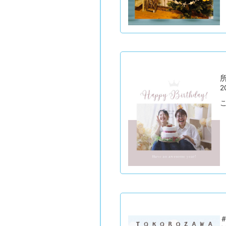
所
2
こ
＃