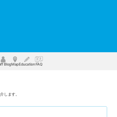
ff Blog
Map
Education
FAQ
紹介します。