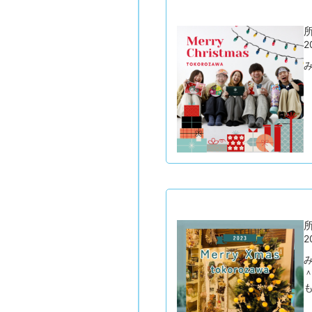
所
2
み
所
2
も