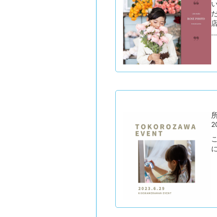
...
所
2
に