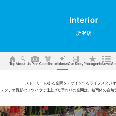
Interior
所沢店
Interior
Top
About Us
Plan
Coordinate
Our Story
Photogenic
News
Sta
ストーリーのある空間をデザインするライフスタジ
スタジオ撮影のノウハウで仕上げた手作りの空間は、
被写体の自然