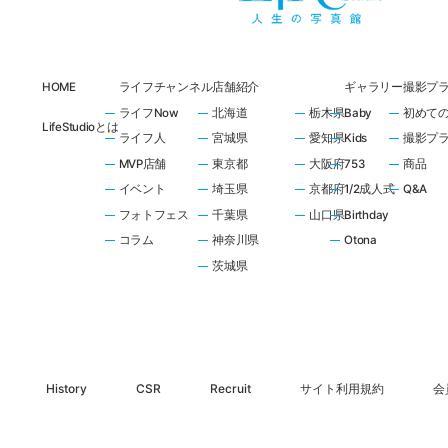
HOME
ライフチャンネル
店舗紹介
ギャラリー
撮影プ
ライフNow
北海道
栃木県
Baby
初めて
LifeStudioとは
ライフ人
宮城県
愛知県
Kids
撮影プ
MVP店舗
東京都
大阪府
753
商品
イベント
埼玉県
京都府
1/2成人式
Q&A
フォトフェス
千葉県
山口県
Birthday
コラム
神奈川県
Otona
茨城県
History
CSR
Recruit
サイト利用規約
会