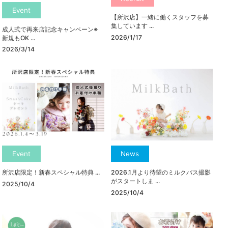
Event
【所沢店】一緒に働くスタッフを募
集しています ...
成人式で再来店記念キャンペーン※
2026/1/17
新規もOK ...
2026/3/14
Event
News
所沢店限定！新春スペシャル特典 ...
2026.1月より待望のミルクバス撮影
がスタートしま ...
2025/10/4
2025/10/4