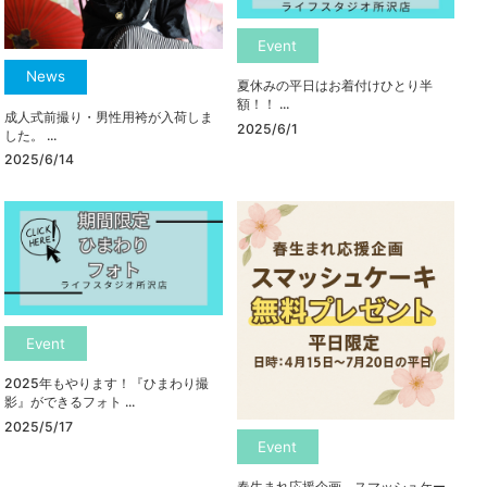
Event
News
夏休みの平日はお着付けひとり半
額！！ ...
成人式前撮り・男性用袴が入荷しま
2025/6/1
した。 ...
2025/6/14
Event
2025年もやります！『ひまわり撮
影』ができるフォト ...
2025/5/17
Event
春生まれ応援企画 スマッシュケー