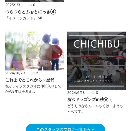
2025/1/31
0
つらつらとふぉとにっき④
「イメージカット」 &n
2024/10/29
2
これまでとこれから～歴代
私がライフスタジオに仲間入りして
から9年目を迎えよ
2024/6/18
0
所沢ドラゴンズin秩父（
どうもみなさんこんちくは！ようち
ゃんです。
このスタッフのブログ一覧をみる