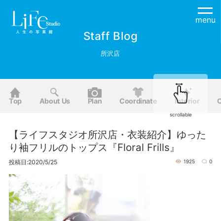
menu
Staff Blog
所沢店
Top
About Us
Plan
Coordinate
Interior
O
scrollable
【ライフスタジオ所沢店・衣装紹介】ゆった
り袖フリルのトップス『Floral Frills』
投稿日:2020/5/25
1925
0