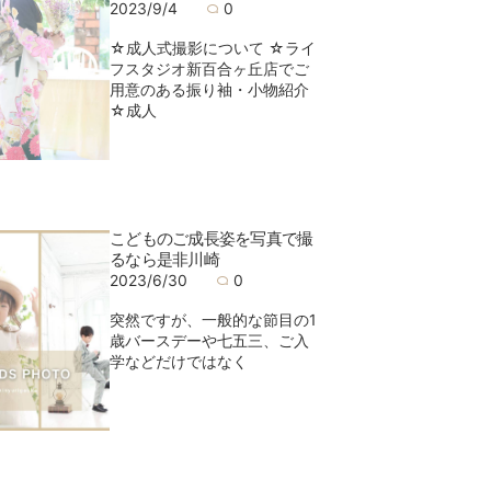
2023/9/4
0
☆成人式撮影について ☆ライ
フスタジオ新百合ヶ丘店でご
用意のある振り袖・小物紹介
☆成人
こどものご成長姿を写真で撮
るなら是非川崎
2023/6/30
0
突然ですが、一般的な節目の1
歳バースデーや七五三、ご入
学などだけではなく