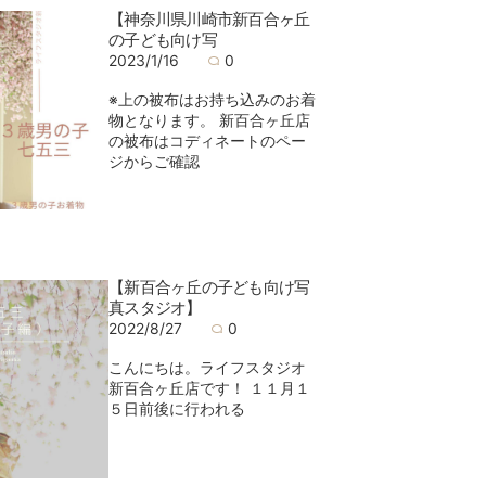
【神奈川県川崎市新百合ヶ丘
の子ども向け写
2023/1/16
0
※上の被布はお持ち込みのお着
物となります。 新百合ヶ丘店
の被布はコディネートのペー
ジからご確認
【新百合ヶ丘の子ども向け写
真スタジオ】
2022/8/27
0
こんにちは。ライフスタジオ
新百合ヶ丘店です！ １１月１
５日前後に行われる