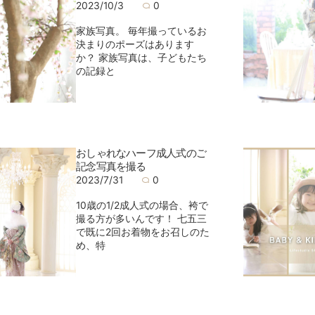
2023/10/3
0
家族写真。 毎年撮っているお
決まりのポーズはあります
か？ 家族写真は、子どもたち
の記録と
おしゃれなハーフ成人式のご
記念写真を撮る
2023/7/31
0
10歳の1/2成人式の場合、袴で
撮る方が多いんです！ 七五三
で既に2回お着物をお召しのた
め、特