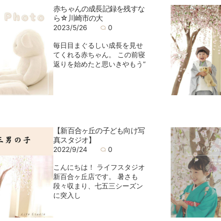
赤ちゃんの成長記録を残すな
ら☆川崎市の大
2023/5/26
0
毎日目まぐるしい成長を見せ
てくれる赤ちゃん。 この前寝
返りを始めたと思いきやもう”
【新百合ヶ丘の子ども向け写
真スタジオ】
2022/9/24
0
こんにちは！ ライフスタジオ
新百合ヶ丘店です。 暑さも
段々収まり、七五三シーズン
に突入し