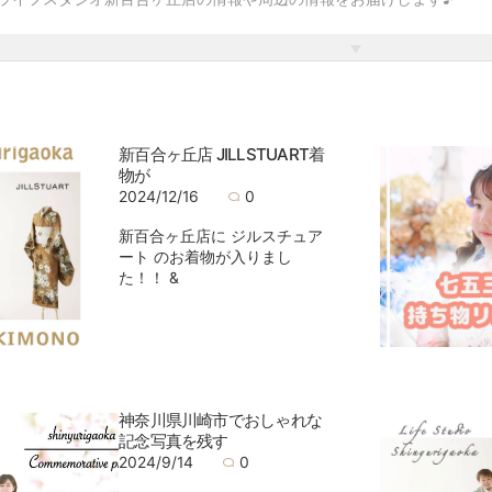
新百合ヶ丘店 JILLSTUART着
物が
2024/12/16
0
新百合ヶ丘店に ジルスチュア
ート のお着物が入りまし
た！！ &
神奈川県川崎市でおしゃれな
記念写真を残す
2024/9/14
0