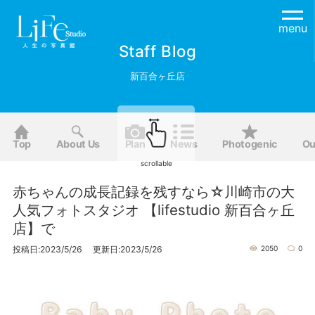
menu
Staff Blog
新百合ヶ丘店
Top
About Us
Plan
News
Photogenic
Ou
scrollable
赤ちゃんの成長記録を残すなら☆川崎市の大
人気フォトスタジオ 【lifestudio 新百合ヶ丘
店】で
投稿日:2023/5/26 更新日:2023/5/26
2050
0