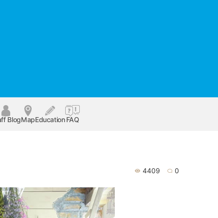
ff Blog
Map
Education
FAQ
4409
0