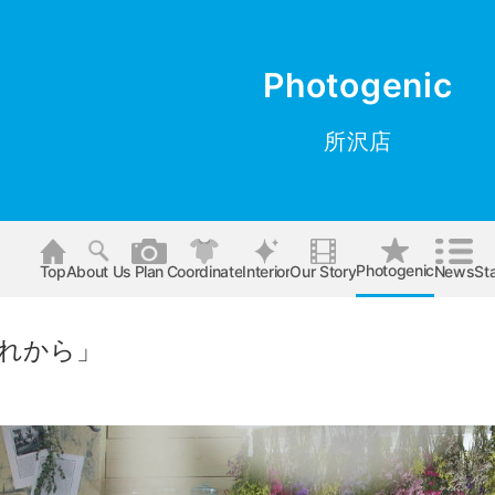
Photogenic
所沢店
Photogenic
Top
About Us
Plan
Coordinate
Interior
Our Story
News
Sta
れから」