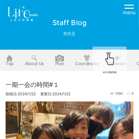
menu
Staff Blog
所沢店
Top
About Us
Plan
Coordinate
Interior
O
scrollable
一期一会の時間#１
投稿日:2024/1/22 更新日:2024/1/22
1350
0