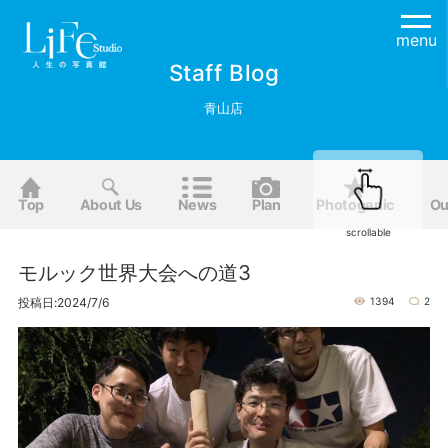
menu
Staff Blog
青山店
Top
About Us
News
Plan
Photogenic
Ou
scrollable
モルック世界大会への道3
投稿日:2024/7/6
1394
2