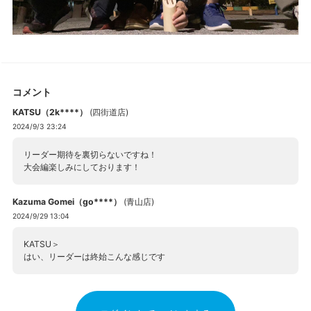
コメント
KATSU（2k****）
(
四街道店
)
2024/9/3 23:24
リーダー期待を裏切らないですね！
大会編楽しみにしております！
Kazuma Gomei（go****）
(
青山店
)
2024/9/29 13:04
KATSU＞
はい、リーダーは終始こんな感じです