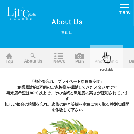
menu
About Us
青山店
About Us
Top
News
Plan
Photogenic
Ou
scrollable
「都心を忘れ、プライベートな撮影空間」
創業累計約2万組のご家族様を撮影してきたスタジオです
再来店希望は90％以上で、その信頼と満足度の高さが証明されていま
す
忙しい都会の喧騒を忘れ、家族の絆と笑顔を永遠に切り取る特別な瞬間
を体験して下さい