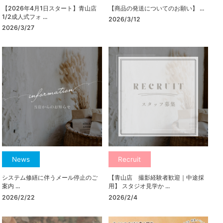
【2026年4月1日スタート】青山店
【商品の発送についてのお願い】 ...
1/2成人式フォ ...
2026/3/12
2026/3/27
News
Recruit
システム修繕に伴うメール停止のご
【青山店 撮影経験者歓迎｜中途採
案内 ...
用】 スタジオ見学か ...
2026/2/22
2026/2/4