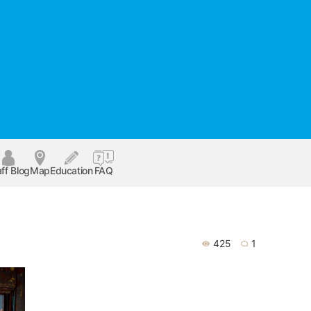
ff Blog
Map
Education
FAQ
425
1