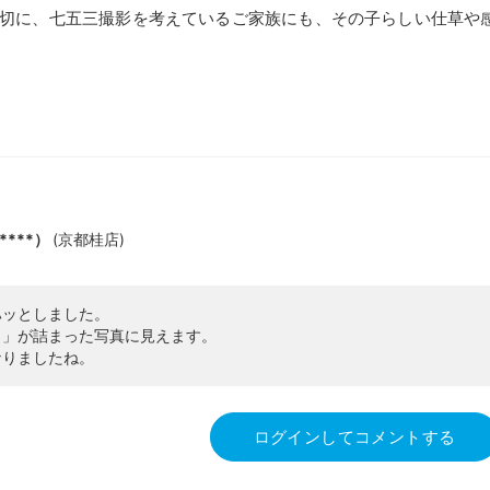
切に、七五三撮影を考えているご家族にも、その子らしい仕草や感
****）
(
京都桂店
)
ハッとしました。
さ」が詰まった写真に見えます。
なりましたね。
ログインしてコメントする