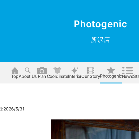
Photogenic
所沢店
Photogenic
Top
About Us
Plan
Coordinate
Interior
Our Story
News
Sta
2026/5/31