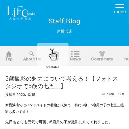
menu
Staff Blog
新横浜店
Top
About Us
Plan
News
Coordinate
Int
scrollable
5歳撮影の魅力について考える！【フォトス
タジオで5歳の七五三】
投稿日:2020/10/15
4766
0
新横浜店ではハンドメイドの着物が人気で、特に3歳、5歳男の子の七五三撮
影も多いです！！
先日もとても元気で可愛い5歳男の子が撮影に来てくれました。