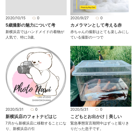
2020/10/15
0
2020/9/27
0
5歳撮影の魅力について考
カメラマンとして考える赤
新横浜店ではハンドメイドの着物が
赤ちゃんの撮影はとても楽しみにし
人気で、特に3歳、
ている撮影の一つで
2020/5/31
0
2020/5/31
0
新横浜店のフォトナビはじ
こどもとお出かけ｜美しい
7月から新横浜店に移動することにな
緊急事態宣言期間中はずっと籠りき
り、新横浜店の引
りだった息子です。