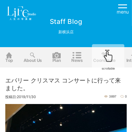
menu
Staff Blog
新横浜店
Top
About Us
Plan
News
Coordinate
Int
scrollable
エバリー クリスマス コンサートに行って来
ました。
投稿日:2019/11/30
3897
0