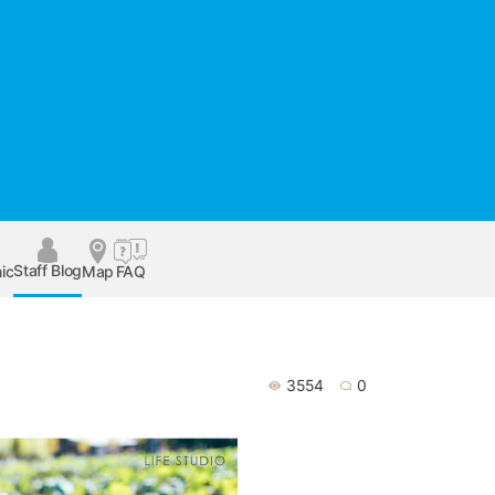
Staff Blog
ic
Map
FAQ
3554
0