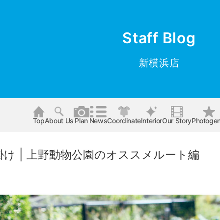
Staff Blog
新横浜店
Top
About Us
Plan
News
Coordinate
Interior
Our Story
Photogen
け | 上野動物公園のオススメルート編