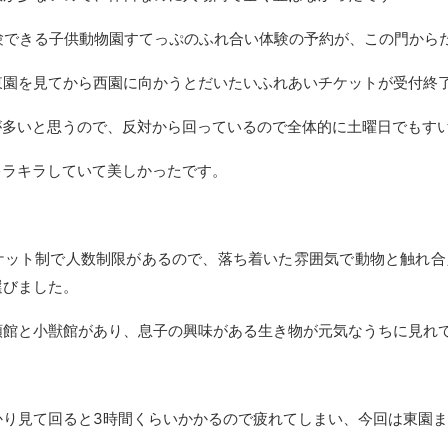
体験できる子供動物園すてっぷのふれ合い体験の予約が、この門から
東園を見てから西園に向かうとだいたいふれあいチケットが受付終
が多いと思うので、反対から回っているので全体的に土曜日でもす
キラキラしていて美しかったです。
ケット制で人数制限があるので、落ち着いた雰囲気で動物と触れ合
選びました。
類館と小獣館があり、息子の興味がある生き物が元気なうちに見れ
かり見て回ると3時間くらいかかるので疲れてしまい、今回は東園