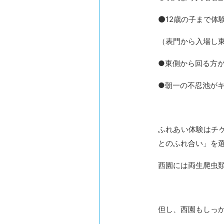
⚫12歳の子まで
（表門から入場し
●東側から回る方
●朝一の不忍池が
ふれあい体験はチ
とのふれ合い」を
西園には両生爬虫
但し、西園もしっ