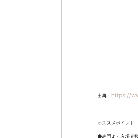
https://w
出典：
オススメポイント
⚫表門より入場者