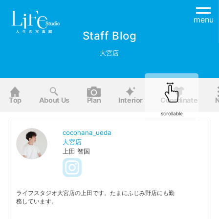
menu
Staff Blog
大宮店
Top
About Us
Plan
Interior
Coordinate
scrollable
cocohana_ueda
大宮店
上田 智国
ライフスタジオ大宮店の上田です。たまにふじみ野店にも勤
務しています。
スタジオではカメラマンやコーディネーターとして撮影に携
わっています。