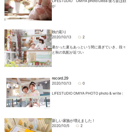
LIFESTUDIO OMIYA photo:Ueda 後ろ姿は顔
が
秋の彩り
2020/10/13
2
暑かった夏もあっという間に過ぎていき、段々
と秋の気配が近づい
record.29
2020/10/13
0
LIFESTUDIO OMIYA PHOTO photo & write :
新しい家族が増えました！
2020/10/5
2