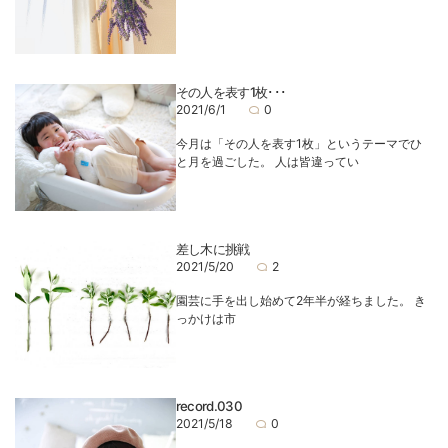
その人を表す1枚･･･
2021/6/1
0
今月は「その人を表す1枚」というテーマでひ
と月を過ごした。 人は皆違ってい
差し木に挑戦
2021/5/20
2
園芸に手を出し始めて2年半が経ちました。 き
っかけは市
record.030
2021/5/18
0