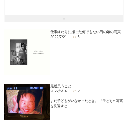
また1児(娘)のパパでもあります。
なかなか大変な子育てですが、だからこそ撮影に活かせると
ころもあるなと感じてます。
こどもたちの気持ちに寄り添いながら、ステキな瞬間を写真
に残せたらと思っています。
仕事終わりに撮った何でもない日の娘の写真
2022/7/21
6
少し前から家庭菜園をはじめまして、地道に種類を増やして
います。
緑に囲まれた生活を夢見て、タネや小さな苗からじっくり育
てています。
スタジオでお会いする事があれば、よろしくお願いします＾
＾
最近思うこと
2022/5/14
2
まだ子どもがいなかったとき。 「子どもの写真
を見返すと