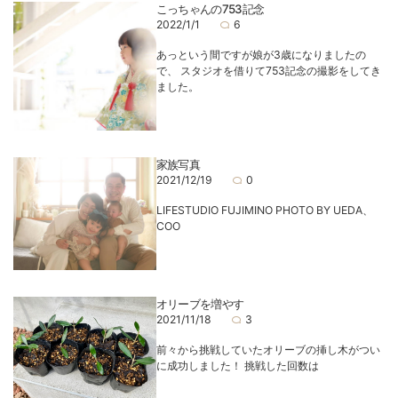
こっちゃんの753記念
2022/1/1
6
あっという間ですが娘が3歳になりましたの
で、 スタジオを借りて753記念の撮影をしてき
ました。
家族写真
2021/12/19
0
LIFESTUDIO FUJIMINO PHOTO BY UEDA、
COO
オリーブを増やす
2021/11/18
3
前々から挑戦していたオリーブの挿し木がつい
に成功しました！ 挑戦した回数は