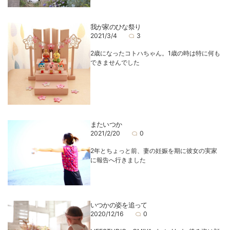
我が家のひな祭り
2021/3/4
3
2歳になったコトハちゃん。1歳の時は特に何も
できませんでした
またいつか
2021/2/20
0
2年とちょっと前、妻の妊娠を期に彼女の実家
に報告へ行きました
いつかの姿を追って
2020/12/16
0