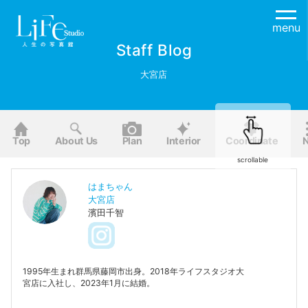
menu
Staff Blog
大宮店
Top
About Us
Plan
Interior
Coordinate
scrollable
はまちゃん
大宮店
濱田千智
1995年生まれ群馬県藤岡市出身。2018年ライフスタジオ大
宮店に入社し、2023年1月に結婚。
現在カメラマンとコーディネーターを担当しています。
大宮店とふじみ野店に勤務しており、大宮店の衣装は私が購