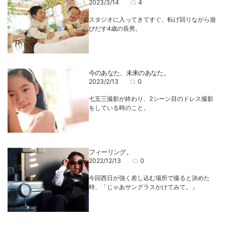
2023/3/14
4
スタジオに入ってきてすぐ、転げ回りながら遊
びだす4歳の長男。
今のあなた、未来のあなた。
2023/2/13
0
七五三撮影が終わり、2シーン目のドレス撮影
をしている時のこと。
フィーリング。
2022/12/13
0
今回西日が強く差し込む場所で撮ると決めた
時、「じゃあサングラスかけてみて。」