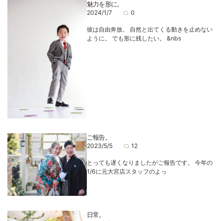
魅力を形に。
2024/1/7
0
彼は自由奔放。 自然と出てくる動きを止めない
ように。 でも形に残したい。 &nbs
ご報告。
2023/5/5
12
とっても遅くなりましたがご報告です。 今年の
1/6に元大宮店スタッフのよっ
日常。