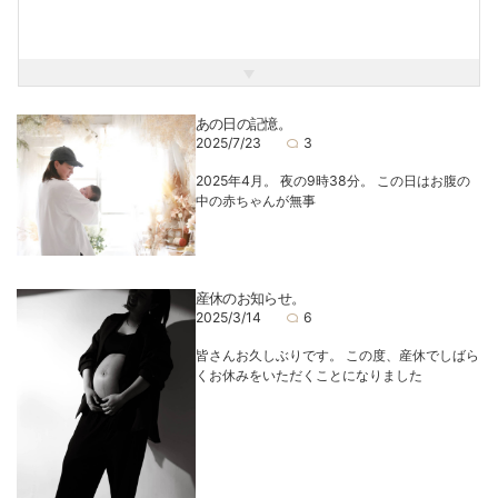
入&コーディネートしています^ ^
以前は手芸屋さんで働いていたのでハンドメイドはお手のも
の！
ぜひコーディネートページもご覧ください♪
あの日の記憶。
元気いっぱいだって、恥ずかしかったって、人見知りだった
2025/7/23
3
って、なんだって大丈夫。
そんなありのままのあなたを、
2025年4月。 夜の9時38分。 この日はお腹の
きゅっと、あたたかく包み込んで、
中の赤ちゃんが無事
安心して寝てしまう、
そんなひとときを過ごしませんか？
皆様に出会えるその日を楽しみにしております^ ^
産休のお知らせ。
2025/3/14
6
皆さんお久しぶりです。 この度、産休でしばら
くお休みをいただくことになりました