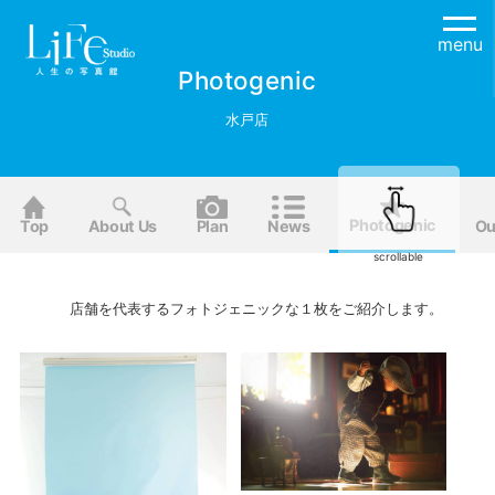
menu
Photogenic
水戸店
Photogenic
Top
About Us
Plan
News
Ou
scrollable
店舗を代表するフォトジェニックな１枚をご紹介します。