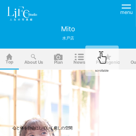
menu
Mito
水戸店
Top
About Us
Plan
News
Photogenic
Ou
scrollable
心と体を自由にしていく癒しの空間