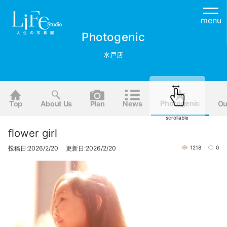
menu
Photogenic
水戸店
Photogenic
Top
About Us
Plan
News
Ou
scrollable
flower girl
投稿日:2026/2/20 更新日:2026/2/20
1218
0