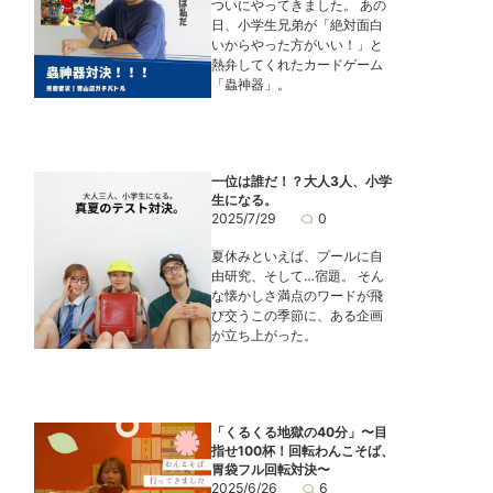
ついにやってきました。 あの
日、小学生兄弟が「絶対面白
いからやった方がいい！」と
熱弁してくれたカードゲーム
「蟲神器」。
一位は誰だ！？大人3人、小学
生になる。
2025/7/29
0
夏休みといえば、プールに自
由研究、そして…宿題。 そん
な懐かしさ満点のワードが飛
び交うこの季節に、ある企画
が立ち上がった。
「くるくる地獄の40分」〜目
指せ100杯！回転わんこそば、
胃袋フル回転対決〜
2025/6/26
6