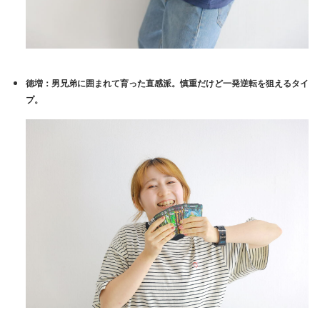
徳増
：男兄弟に囲まれて育った直感派。慎重だけど一発逆転を狙えるタイ
プ。