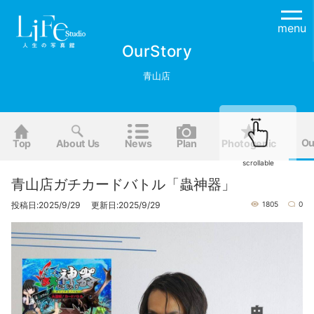
menu
OurStory
青山店
Ou
Top
About Us
News
Plan
Photogenic
scrollable
青山店ガチカードバトル「蟲神器」
投稿日:2025/9/29 更新日:2025/9/29
1805
0