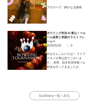
プロローグ：静かなる挑発
ボウリング対決 in 青山！〜ル
ール改変と奇跡のラストフレ
ーム〜
2025/5/30
0
みなさんこんにちは！ ライフ
スタジオ青山店でございま
す。 卓球、効き対決等様々な
対決を行ってきましたが、
OurStory一覧へ戻る