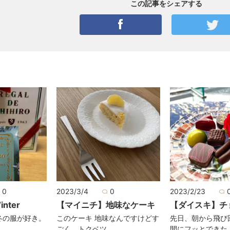
この記事をシェアする
0
2023/3/4
0
2023/2/23
nter
【マイニチ】地味なケーキ
【ダイスキ】チ
冬の服が好き。
このケーキ 地味なんですけどす
先日、朝から飛び
ごく、トクベツ
間にフッとできた 