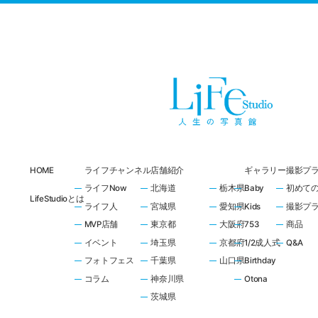
HOME
ライフチャンネル
店舗紹介
ギャラリー
撮影プ
ライフNow
北海道
栃木県
Baby
初めて
LifeStudioとは
ライフ人
宮城県
愛知県
Kids
撮影プ
MVP店舗
東京都
大阪府
753
商品
イベント
埼玉県
京都府
1/2成人式
Q&A
フォトフェス
千葉県
山口県
Birthday
コラム
神奈川県
Otona
茨城県