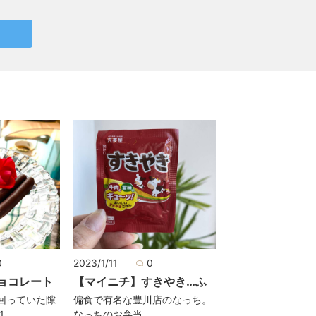
0
2023/1/11
0
ョコレート
【マイニチ】すきやき…ふ
回っていた隙
偏食で有名な豊川店のなっち。
1
なっちのお弁当