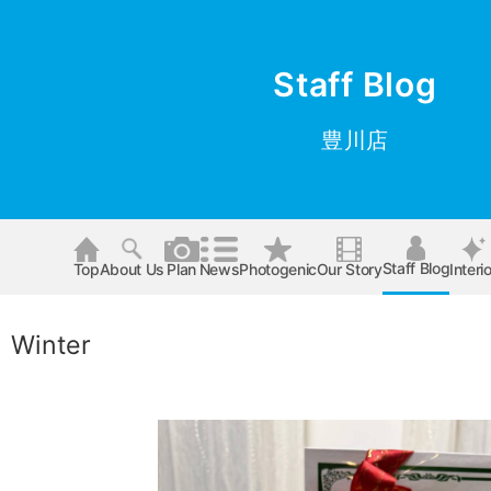
Staff Blog
豊川店
Staff Blog
Top
About Us
Plan
News
Photogenic
Our Story
Interio
inter