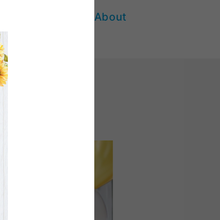
More About
川店の特設ページ
した。