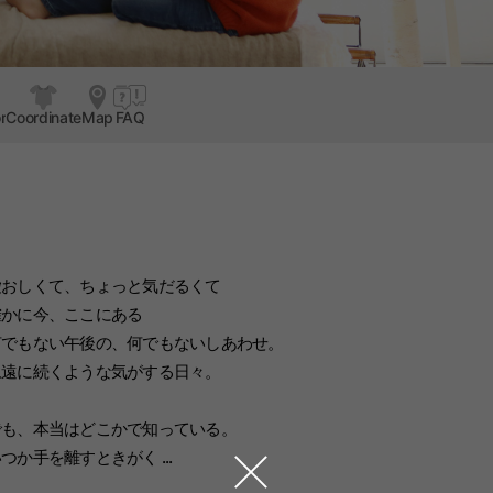
r
Coordinate
Map
FAQ
愛おしくて、ちょっと気だるくて
確かに今、ここにある
何でもない午後の、何でもないしあわせ。
永遠に続くような気がする日々。
でも、本当はどこかで知っている。
つか手を離すときがく ...