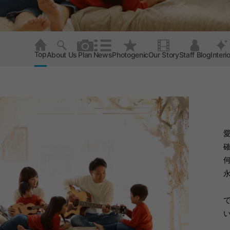
Top
About Us
Plan
News
Photogenic
Our Story
Staff Blog
Interio
い