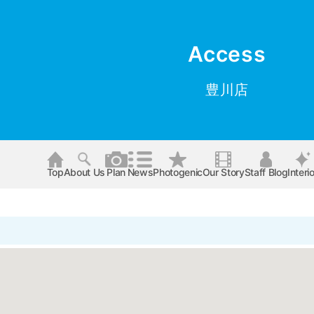
Access
豊川店
Top
About Us
Plan
News
Photogenic
Our Story
Staff Blog
Interio