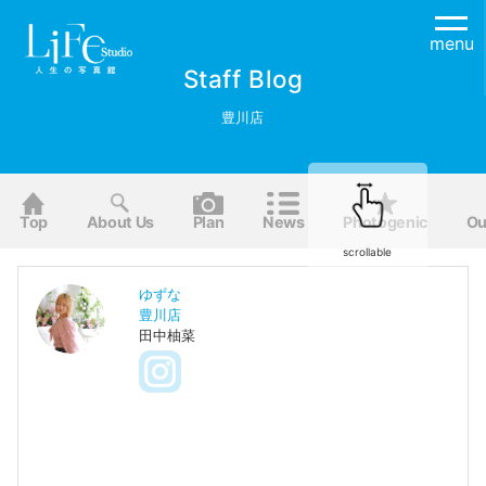
menu
Staff Blog
豊川店
Top
About Us
Plan
News
Photogenic
Ou
scrollable
ゆずな
豊川店
田中柚菜