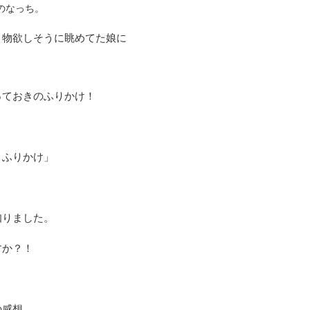
のなっち。
、物欲しそうに眺めてた娘に
っておきのふりかけ！
きふりかけ」
知りました。
すか？！
の感想…