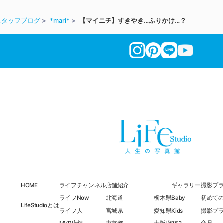
スタッフブログ
*mari*
【マイニチ】すきやき…ふりかけ…？
HOME
ライフチャンネル
店舗紹介
ギャラリー
撮影プ
ライフNow
北海道
栃木県
Baby
初めて
LifeStudioとは
ライフ人
宮城県
愛知県
Kids
撮影プ