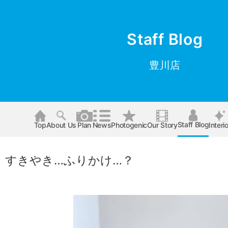
Staff Blog
豊川店
Staff Blog
Top
About Us
Plan
News
Photogenic
Our Story
Interio
】すきやき…ふりかけ…？