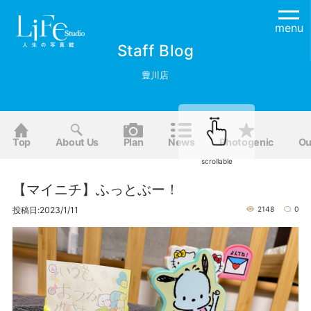
menu
Staff Blog
豊川店
Top
About Us
Plan
News
Photogenic
Ou
scrollable
【マイニチ】ふっとぶー！
投稿日:2023/1/11
2148
0