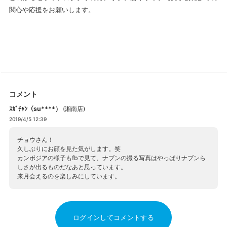
関心や応援をお願いします。
コメント
ｽｶﾞﾁｬﾝ（su****）
(
湘南店
)
2019/4/5 12:39
チョウさん！
久しぶりにお顔を見た気がします。笑
カンボジアの様子もfbで見て、ナブンの撮る写真はやっぱりナブンら
しさが出るものだなあと思っています。
来月会えるのを楽しみにしています。
ログインしてコメントする