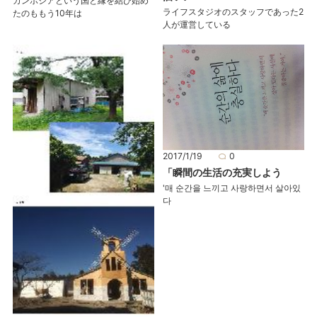
カンボジアという国と縁を結び始め
ライフスタジオのスタッフであった2
たのももう10年は
人が運営している
2017/1/19
0
「瞬間の生活の充実しよう
'매 순간을 느끼고 사랑하면서 살아있
다