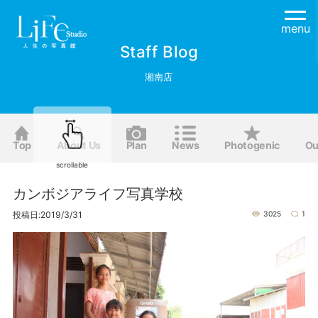
menu
Staff Blog
湘南店
Top
About Us
Plan
News
Photogenic
Ou
scrollable
カンボジアライフ写真学校
投稿日:2019/3/31
3025
1