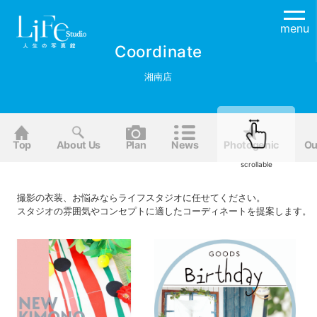
menu
Coordinate
湘南店
Top
About Us
Plan
News
Photogenic
Ou
scrollable
撮影の衣装、お悩みならライフスタジオに任せてください。
スタジオの雰囲気やコンセプトに適したコーディネートを提案します。