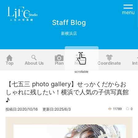
menu
Staff Blog
新横浜店
Top
About Us
Plan
News
Coordinate
Int
scrollable
【七五三 photo gallery】せっかくだからお
しゃれに残したい！横浜で人気の子供写真館
♪
投稿日:2020/10/16 更新日:2025/6/3
11789
0