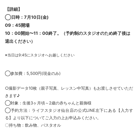
【詳細】
◯日時：7月10日(金)
09：45開場
10：00開始〜11：00終了。（予約制のスタジオのため終了後は
退出ください）
※当日は9:45にスタジオへお越しください
◯参加費：5,500円(現金のみ)
○撮影データ10枚（親子写真、レッスン中写真）もお渡しさせていただ
きます♪
◯対象：生後3ヶ月頃～2歳の赤ちゃんと親御様
◯予約方法：ライフスタジオ仙台店の公式LINE左下にある【入力す
る】より以下についてご入力の上お申込みください。
〇持ち物：飲み物、バスタオル