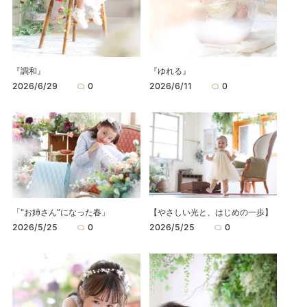
『調和』
『ゆれる』
2026/6/29
0
2026/6/11
0
「“お姉さん”になった春」
【やさしい光と、はじめの一歩】
2026/5/25
0
2026/5/25
0