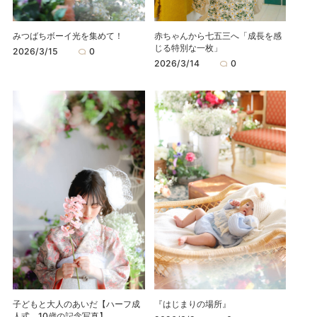
みつばちボーイ光を集めて！
赤ちゃんから七五三へ「成長を感
じる特別な一枚」
2026/3/15
0
2026/3/14
0
子どもと大人のあいだ【ハーフ成
『はじまりの場所』
人式、10歳の記念写真】