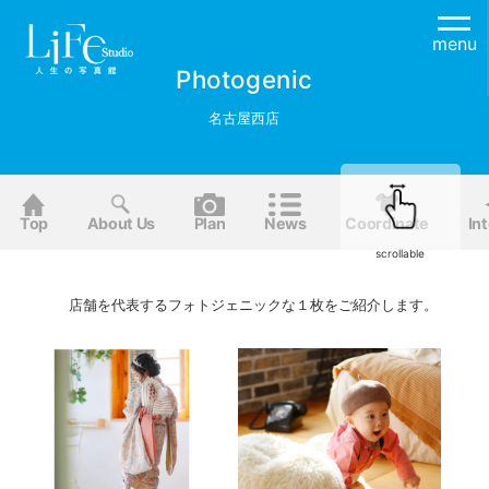
menu
Photogenic
名古屋西店
Top
About Us
Plan
News
Coordinate
Int
scrollable
店舗を代表するフォトジェニックな１枚をご紹介します。