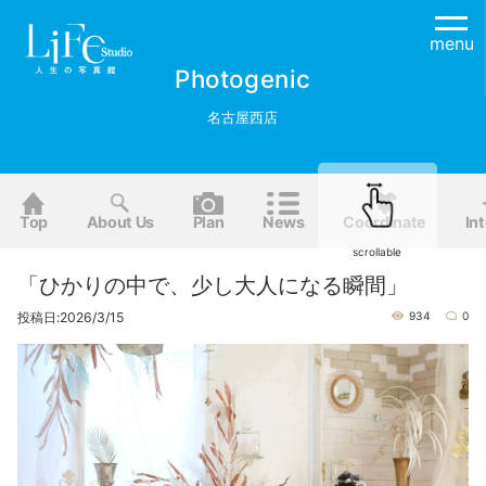
menu
Photogenic
名古屋西店
Top
About Us
Plan
News
Coordinate
Int
scrollable
「ひかりの中で、少し大人になる瞬間」
投稿日:2026/3/15
934
0