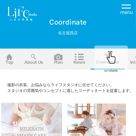
menu
Coordinate
名古屋西店
Coordinate
Top
About Us
Plan
News
Int
scrollable
撮影の衣装、お悩みならライフスタジオに任せてください。
スタジオの雰囲気やコンセプトに適したコーディネートを提案します。