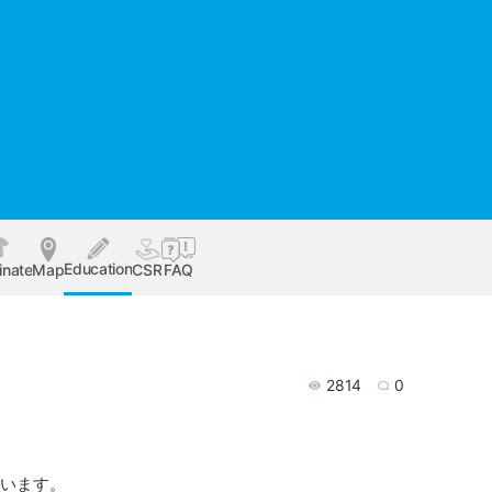
Education
inate
Map
CSR
FAQ
2814
0
ています。