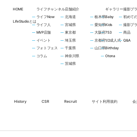
HOME
ライフチャンネル
店舗紹介
ギャラリー
撮影プ
ライフNow
北海道
栃木県
Baby
初めて
LifeStudioとは
ライフ人
宮城県
愛知県
Kids
撮影プ
MVP店舗
東京都
大阪府
753
商品
イベント
埼玉県
京都府
1/2成人式
Q&A
フォトフェス
千葉県
山口県
Birthday
コラム
神奈川県
Otona
茨城県
History
CSR
Recruit
サイト利用規約
会