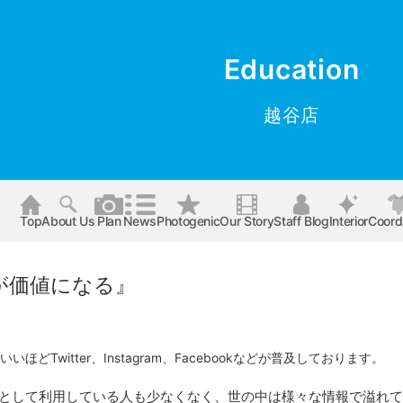
Education
越谷店
Top
About Us
Plan
News
Photogenic
Our Story
Staff Blog
Interior
Coord
が価値になる』
ほどTwitter、Instagram、Facebookなどが普及しております。
スとして利用している人も少なくなく、世の中は様々な情報で溢れ