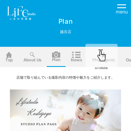
menu
Plan
越谷店
Plan
Top
About Us
News
Photogenic
Ou
scrollable
店舗で取り組んでいる撮影内容の特徴や魅力をご紹介します。