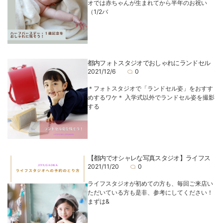
オでは赤ちゃんが生まれてから半年のお祝い
（1/2バ
都内フォトスタジオでおしゃれにランドセル
2021/12/6
0
＊フォトスタジオで「ランドセル姿」をおすす
めするワケ＊ 入学式以外でランドセル姿を撮影
する
【都内でオシャレな写真スタジオ】ライフス
2021/11/20
0
ライフスタジオが初めての方も、毎回ご来店い
ただいている方も是非、参考にしてください！
まずは&