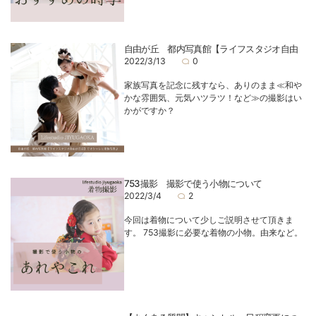
自由が丘 都内写真館【ライフスタジオ自由
2022/3/13
0
家族写真を記念に残すなら、ありのまま≪和や
かな雰囲気、元気ハツラツ！など≫の撮影はい
かがですか？
753撮影 撮影で使う小物について
2022/3/4
2
今回は着物について少しご説明させて頂きま
す。 753撮影に必要な着物の小物。由来など。