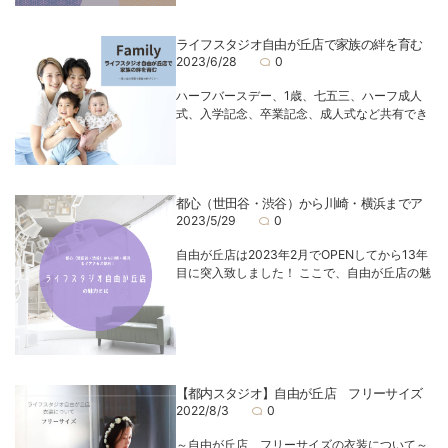
ライフスタジオ自由が丘店で家族の絆を育む
2023/6/28
0
ハーフバースデー、1歳、七五三、ハーフ成人
式、入学記念、卒業記念、成人式など共有でき
都心（世田谷・渋谷）から川崎・横浜までア
2023/5/29
0
自由が丘店は2023年2月でOPENしてから13年
目に突入致しました！ ここで、自由が丘店の魅
【都内スタジオ】自由が丘店 フリーサイズ
2022/8/3
0
～自由が丘店 フリーサイズの衣装について～