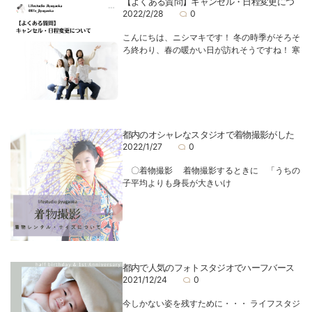
【よくある質問】キャンセル・日程変更につ
2022/2/28
0
こんにちは、ニシマキです！ 冬の時季がそろそ
ろ終わり、春の暖かい日が訪れそうですね！ 寒
都内のオシャレなスタジオで着物撮影がした
2022/1/27
0
〇着物撮影 着物撮影するときに 「うちの
子平均よりも身長が大きいけ
都内で人気のフォトスタジオでハーフバース
2021/12/24
0
今しかない姿を残すために・・・ ライフスタジ