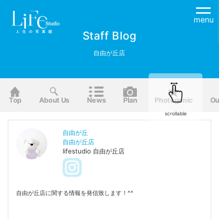
menu
Staff Blog
自由が丘店
Top
About Us
News
Plan
Photogenic
Ou
scrollable
自由が丘
自由が丘店
lifestudio 自由が丘店
自由が丘店に関する情報を発信致します！^^