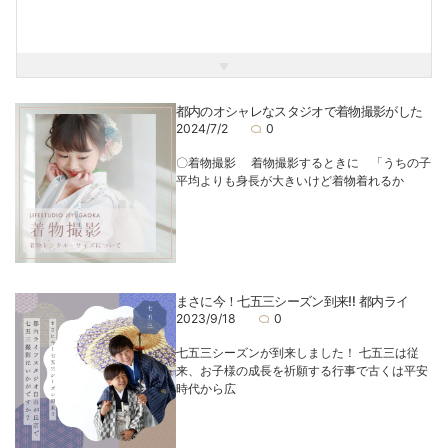
都内のオシャレなスタジオで着物撮影がした
2024/7/2
0
〇着物撮影 着物撮影するときに 「うちの子
平均よりも身長が大きいけど着物着れるか
まさに今！七五三シーズン到来‼ 都内ライ
2023/9/18
0
七五三シーズンが到来しました！ 七五三は従
来、お子様の成長を祈願する行事で古くは平安
時代から広