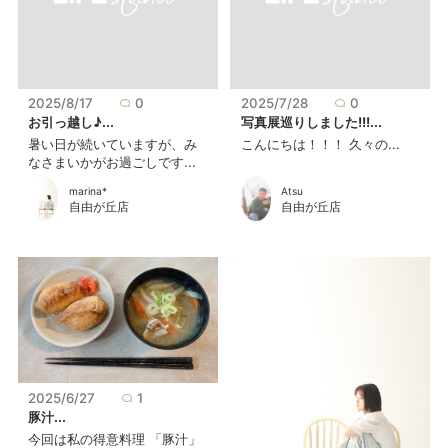
2025/8/17
0
2025/7/28
0
お引っ越し♪...
写真展巡りしました!!!...
暑い日が続いていますが、み
こんにちは！！！ 久々の...
なさまいかがお過ごしです...
marina*
Atsu
自由が丘店
自由が丘店
2025/6/27
1
豚汁...
今回は私の得意料理 「豚汁」