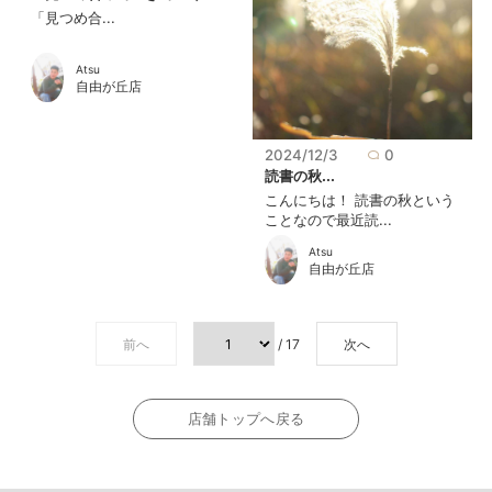
「見つめ合...
Atsu
自由が丘店
2024/12/3
0
読書の秋...
こんにちは！ 読書の秋という
ことなので最近読...
Atsu
自由が丘店
前へ
/ 17
次へ
店舗トップへ戻る