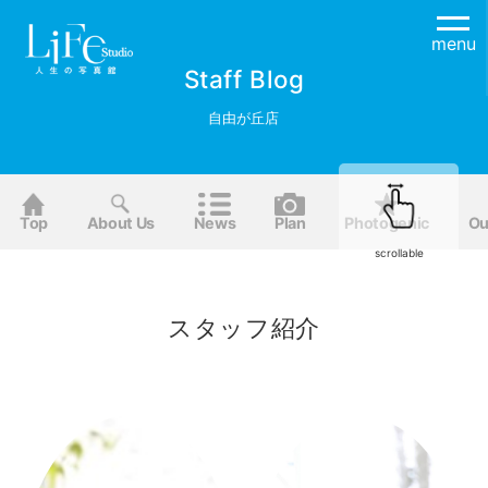
menu
Staff Blog
自由が丘店
Top
About Us
News
Plan
Photogenic
Ou
scrollable
スタッフ紹介