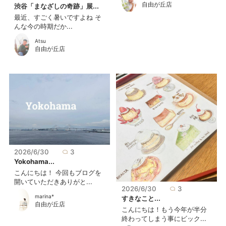
自由が丘店
渋谷「まなざしの奇跡」展...
最近、すごく暑いですよね そ
んな今の時期だか...
Atsu
自由が丘店
2026/6/30
3
Yokohama...
こんにちは！ 今回もブログを
開いていただきありがと...
2026/6/30
3
marina*
すきなこと...
自由が丘店
こんにちは！もう今年が半分
終わってしまう事にビック...