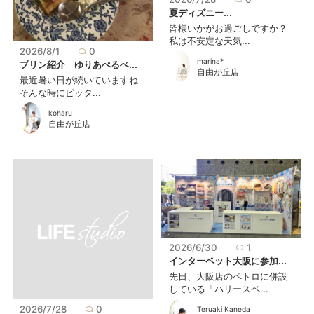
夏ディズニー...
皆様いかがお過ごしですか？
私は不安定な天気...
2026/8/1
0
marina*
プリン紹介 ゆりあぺるぺ...
自由が丘店
最近暑い日が続いていますね
そんな時にピッタ...
koharu
自由が丘店
2026/6/30
1
インターペット大阪に参加...
先日、大阪店のペトロに併設
している「ハリースペ...
2026/7/28
0
Teruaki Kaneda