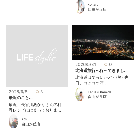
koharu
自由が丘店
2026/5/31
0
北海道旅行へ行ってきまし...
北海道はでっいかど～(笑) 先
日、コツコツ貯...
2026/6/8
3
Teruaki Kaneda
自由が丘店
最近のこと...
最近、長谷川あかりさんの料
理レシピにはまっておりま...
Atsu
自由が丘店